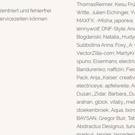
ThomasReimer, Kesu Früh
ntriert und fehlerfrei
Witte, Julien Eichinger, 
Servicezeiten können
MAXFX; -Misha; japonka; 
lennywolf; DNF-Style; And
Bogdanski; Natalia_Hudym
Subbotina Anna; Foxy_A; 
VectorZilla-com; MartyKrop
spuno; Eisenhans; electr
Bandurenko; naftizin; Fie
Pack; Anja_Kaiser; creati
electriceye, apfelweile
Dusan_Zidar, Barbara_Du
arahan, gl0ck, vitaliy_m
stoekenbroek, Aqua, bor
BAYSAN, Gregor Buir, Ta
Abstractus Designus, tuna
markus_langer, lassedesi