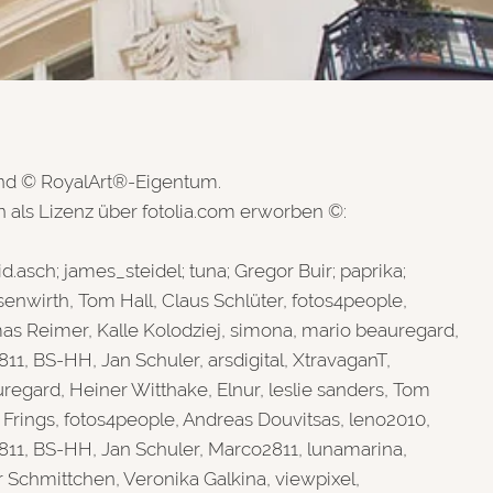
ind © RoyalArt®-Eigentum.
 als Lizenz über fotolia.com erworben ©:
d.asch; james_steidel; tuna; Gregor Buir; paprika;
nwirth, Tom Hall, Claus Schlüter, fotos4people,
s Reimer, Kalle Kolodziej, simona, mario beauregard,
1, BS-HH, Jan Schuler, arsdigital, XtravaganT,
uregard, Heiner Witthake, Elnur, leslie sanders, Tom
 Frings, fotos4people, Andreas Douvitsas, leno2010,
11, BS-HH, Jan Schuler, Marco2811, lunamarina,
r Schmittchen, Veronika Galkina, viewpixel,