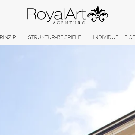
RINZIP
STRUKTUR-BEISPIELE
INDIVIDUELLE O
Slideshows & Hintergrund
Wohnen Kauf
Slideshow modern clean
Wohnen Miete
Slideshows mit Buttons
Gewerbe
Video-Rotation
Yachten & Autos
Bild-Text Beispiele 1
Erweiterte Suche
Bild-Text-Beispiele 2
Linien-Modul