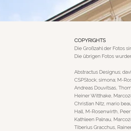
Formular-Strukturen
Galerie-Strukturen
Sonstiges
COPYRIGHTS
Die Großzahl der Fotos s
Startseitenbeispiel
Die übrigen Fotos wurden
Referenzen
Abstractus Designus; davi
CSPStock; simona; M-Rose
Andreas Douvitsas, Thoma
Heiner Witthake, Marco281
Christian Nitz, mario bea
Hall, M-Rosenwirth, Peer
Kathleen Palnau, Marco28
Tiberius Gracchus, Raine