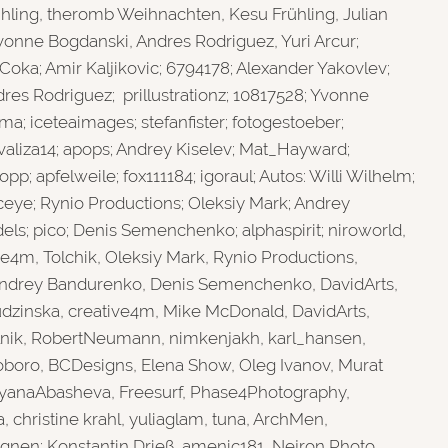
ling, theromb Weihnachten, Kesu Frühling, Julian
Yvonne Bogdanski, Andres Rodriguez, Yuri Arcur;
Coka; Amir Kaljikovic; 6794178; Alexander Yakovlev;
res Rodriguez; prillustrationz; 10817528; Yvonne
a; iceteaimages; stefanfister; fotogestoeber;
valiza14; apops; Andrey Kiselev; Mat_Hayward;
p; apfelweile; fox111184; igoraul; Autos: Willi Wilhelm;
iceye; Rynio Productions; Oleksiy Mark; Andrey
dels; pico; Denis Semenchenko; alphaspirit; niroworld,
ve4m, Tolchik, Oleksiy Mark, Rynio Productions,
, Andrey Bandurenko, Denis Semenchenko, DavidArts,
dzinska, creative4m, Mike McDonald, DavidArts,
elnik, RobertNeumann, nimkenjakh, karl_hansen,
oboro, BCDesigns, Elena Show, Oleg Ivanov, Murat
tyanaAbasheva, Freesurf, Phase4Photography,
, christine krahl, yuliaglam, tuna, ArchMen,
gnen; Konstantin Drieß, amenic181, Nejron Photo,