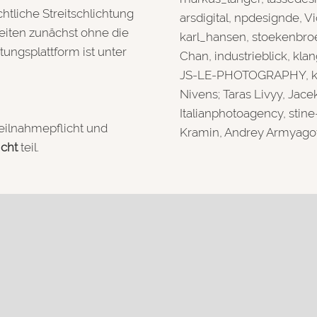
htliche Streitschlichtung
arsdigital, npdesignde, 
keiten zunächst ohne die
karl_hansen, stoekenbroek
tungsplattform ist unter
Chan, industrieblick, kl
JS-LE-PHOTOGRAPHY, kant
Nivens; Taras Livyy, Jace
Italianphotoagency, stin
 Teilnahmepflicht und
Kramin, Andrey Armyago
icht
teil.