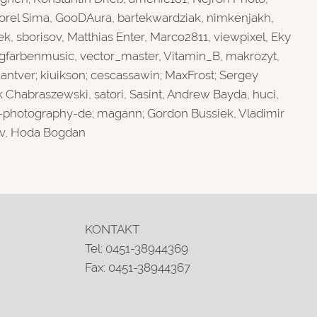
Viorel Sima, GooDAura, bartekwardziak, nimkenjakh,
, sborisov, Matthias Enter, Marco2811, viewpixel, Eky
angfarbenmusic, vector_master, Vitamin_B, makrozyt,
ver; kiuikson; cescassawin; MaxFrost; Sergey
k Chabraszewski, satori, Sasint, Andrew Bayda, huci,
e-photography-de; magann; Gordon Bussiek, Vladimir
v, Hoda Bogdan
KONTAKT
Tel: 0451-38944369
Fax: 0451-38944367