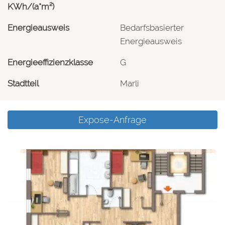
KWh/(a*m²)
Energieausweis
Bedarfsbasierter
Energieausweis
Energieeffizienzklasse
G
Stadtteil
Marli
Expose-Anfrage